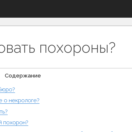
овать похороны?
Содержание
бюро?
е о некрологе?
ть?
й похорон?