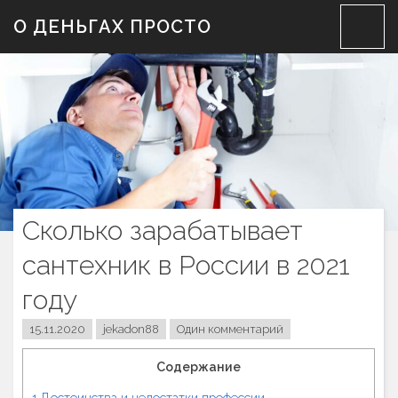
Skip
О ДЕНЬГАХ ПРОСТО
to
content
Сколько зарабатывает
сантехник в России в 2021
году
15.11.2020
jekadon88
Один комментарий
Содержание
1
Достоинства и недостатки профессии