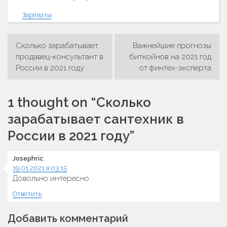
Зарплаты
Сколько зарабатывает
Важнейшие прогнозы
Навигация
продавец-консультант в
биткойнов на 2021 год
России в 2021 году
от финтех-эксперта
по
записям
1 thought on “
Сколько
зарабатывает сантехник в
России в 2021 году
”
Josephric
:
19.01.2021 в 03:15
Довольно интересно
Ответить
Добавить комментарий