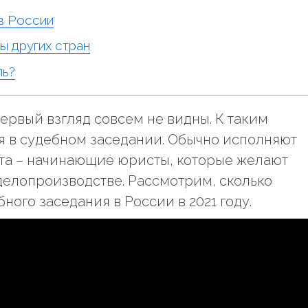
в России
ы других стран
ль?
ервый взгляд совсем не видны. К таким
я в судебном заседании. Обычно исполняют
ста – начинающие юристы, которые желают
 делопроизводстве. Рассмотрим, сколько
ного заседания в России в 2021 году.