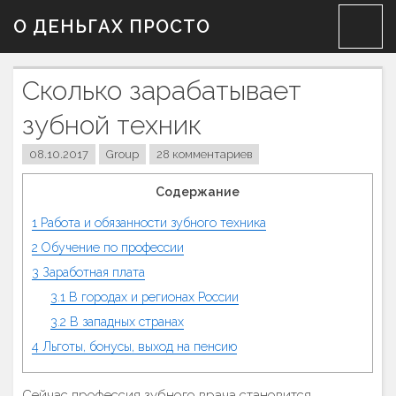
Skip
О ДЕНЬГАХ ПРОСТО
to
content
Сколько зарабатывает
зубной техник
08.10.2017
Group
28 комментариев
Содержание
1
Работа и обязанности зубного техника
2
Обучение по профессии
3
Заработная плата
3.1
В городах и регионах России
3.2
В западных странах
4
Льготы, бонусы, выход на пенсию
Сейчас профессия зубного врача становится