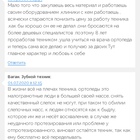
Мало того что закупаешь весь материал и работаешь
своим оборудованием ,клиники с кем работаешь ,
всячески стараются понизить цену за работу техника
,как бы хорошо он ее не делал ,они бросаются на
более дешевых специалистов .поэтому 8 лет
проработав техником ,ушла учиться на врача ортопеда
и теперь сама все делаю и получаю за двоих.Тут
главное характер и любовь к себе
Ответить
Ваган. Зубной техник
:
01.07.2020 в 12:15
В жизни всё на плечах техника, ортопеды это
малограмотные люди в большей своей массе, снять
качественный слепок не могут, при таком то обилии
слепочных масс, к людям относятся как к быдлу,
которое им же и несёт восхваление, в случае же
неудачного протезирования или проблеме у
отпротезированного, виноват остаётся техник, так как
ему бесплатно всё переделывать.