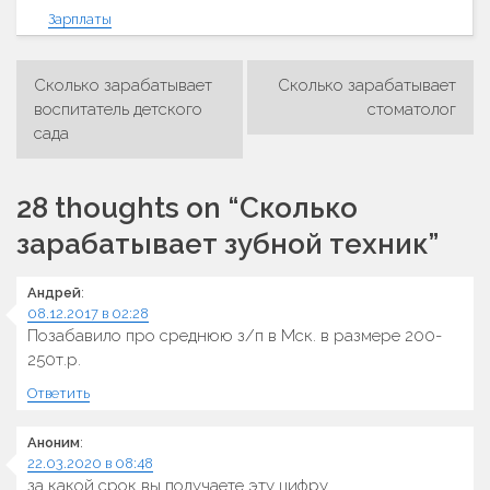
Зарплаты
Сколько зарабатывает
Сколько зарабатывает
Навигация
воспитатель детского
стоматолог
сада
по
записям
28 thoughts on “
Сколько
зарабатывает зубной техник
”
Андрей
:
08.12.2017 в 02:28
Позабавило про среднюю з/п в Мск. в размере 200-
250т.р.
Ответить
Аноним
:
22.03.2020 в 08:48
за какой срок вы получаете эту цифру