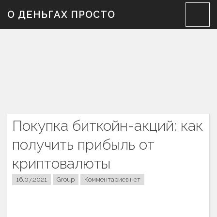
Skip
О ДЕНЬГАХ ПРОСТО
to
content
Покупка биткойн-акций: как
получить прибыль от
криптовалюты
16.07.2021
Group
Комментариев нет