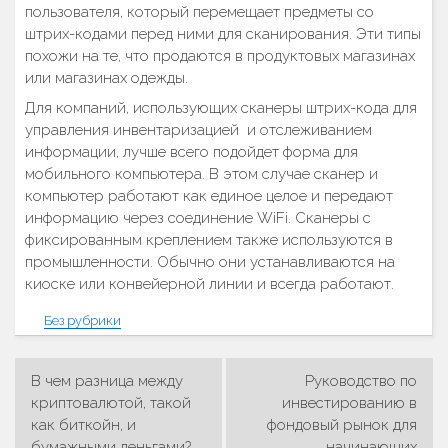
пользователя, который перемещает предметы со
штрих-кодами перед ними для сканирования. Эти типы
похожи на те, что продаются в продуктовых магазинах
или магазинах одежды.
Для компаний, использующих сканеры штрих-кода для
управления инвентаризацией и отслеживанием
информации, лучше всего подойдет форма для
мобильного компьютера. В этом случае сканер и
компьютер работают как единое целое и передают
информацию через соединение WiFi. Сканеры с
фиксированным креплением также используются в
промышленности. Обычно они устанавливаются на
киоске или конвейерной линии и всегда работают.
Без рубрики
В чем разница между
Руководство по
Навигация
криптовалютой, такой
инвестированию в
как биткойн, и
фондовый рынок для
по
бумажными деньгами?
начинающих