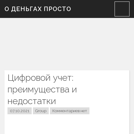
Skip
О ДЕНЬГАХ ПРОСТО
to
content
Цифровой учет:
преимущества и
недостатки
07.10.2021
Group
Комментариев нет