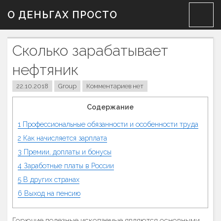
Skip
О ДЕНЬГАХ ПРОСТО
to
content
Сколько зарабатывает
нефтяник
22.10.2018
Group
Комментариев нет
Содержание
1
Профессиональные обязанности и особенности труда
2
Как начисляется зарплата
3
Премии, доплаты и бонусы
4
Заработные платы в России
5
В других странах
6
Выход на пенсию
Горючие полезные ископаемые являются основными