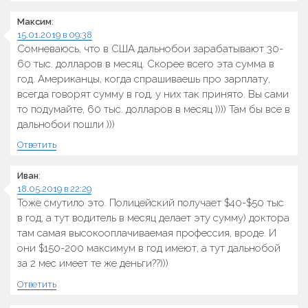
Максим
:
15.01.2019 в 09:38
Сомневаюсь, что в США дальнобои зарабатывают 30-
60 тыс. долларов в месяц. Скорее всего эта сумма в
год. Американцы, когда спрашиваешь про зарплату,
всегда говорят сумму в год, у них так принято. Вы сами
то подумайте, 60 тыс. долларов в месяц )))) Там бы все в
дальнобои пошли )))
Ответить
Иван
:
18.05.2019 в 22:29
Тоже смутило это. Полицейский получает $40-$50 тыс
в год, а тут водитель в месяц делает эту сумму) доктора
там самая высокооплачиваемая профессия, вроде. И
они $150-200 максимум в год имеют, а тут дальнобой
за 2 мес имеет те же деньги??)))
Ответить