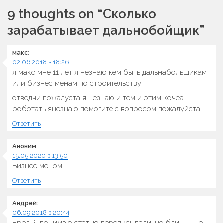
записям
9 thoughts on “
Сколько
зарабатывает дальнобойщик
”
макс
:
02.06.2018 в 18:26
я макс мне 11 лет я незнаю кем быть дальнабольщикам
или бизнес менам по строительству
отведчи пожалуста я незнаю и тем и этим кочеа
роботать янезнаю помогите с вопросом пожалуйста
Ответить
Аноним
:
15.05.2020 в 13:50
Бизнес меном
Ответить
Андрей
:
06.09.2018 в 20:44
Бред. Я понимаю статью переписывали, но блин — не