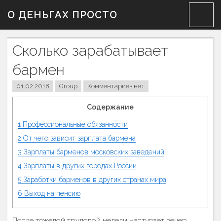
Skip
О ДЕНЬГАХ ПРОСТО
to
content
Сколько зарабатывает
бармен
01.02.2018
Group
Комментариев нет
Содержание
1
Профессиональные обязанности
2
От чего зависит зарплата бармена
3
Зарплаты барменов московских заведений
4
Зарплаты в других городах России
5
Заработки барменов в других странах мира
6
Выход на пенсию
После тяжелой трудовой недели наступает вечер