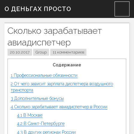
Skip
О ДЕНЬГАХ ПРОСТО
to
content
Сколько зарабатывает
авиадиспетчер
20.10.2017
Group
11 комментариев
Содержание
1
Профессиональные обязанности
2
От чего зависит зарплата диспетчера воздушного
транспорта
3
Дополнительные бонусы
4
Сколько зарабатывает авиадиспетчер в России
4.1
В Москве
4.2
В Санкт-Петербурге
4.3
В других регионах России