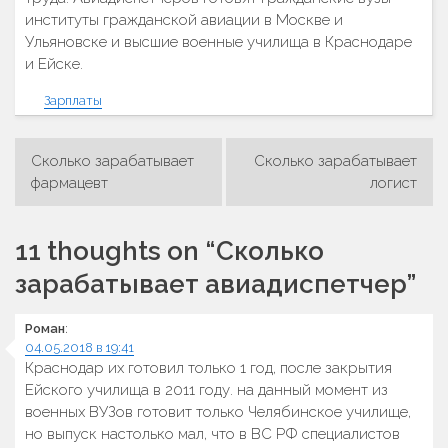
институты гражданской авиации в Москве и
Ульяновске и высшие военные училища в Краснодаре
и Ейске.
Зарплаты
Сколько зарабатывает
Сколько зарабатывает
Навигация
фармацевт
логист
по
записям
11 thoughts on “
Сколько
зарабатывает авиадиспетчер
”
Роман
:
04.05.2018 в 19:41
Краснодар их готовил только 1 год, после закрытия
Ейского училища в 2011 году. на данный момент из
военных ВУЗов готовит только Челябинское училище,
но выпуск настолько мал, что в ВС РФ специалистов