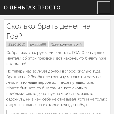
Skip
О ДЕНЬГАХ ПРОСТО
to
content
Сколько брать денег на
Гоа?
23.10.2016
jekadon88
Один комментарий
Собрались с подружками лететь на ГОА. Очень долго
мечтали об этой поездке и вот наконец-то билеты уже
в кармане!
Но теперь нас волнует другой вопрос: сколько туда
брать денег? Вообще за границу мы еще ни разу не
летали, это наше первое вот такое путешествие.
Может быть кто-то был там и знает, сколько
приблизительно денег нужно чтобы нормально
отдохнуть, ни в чем себе не отказывая. Хотим не только
сидеть на пляже, но и оторваться где-нибудь.