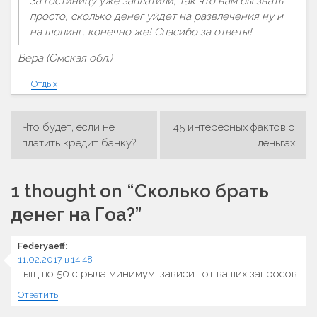
За гостиницу уже заплатили, так что нам бы знать
просто, сколько денег уйдет на развлечения ну и
на шопинг, конечно же! Спасибо за ответы!
Вера (Омская обл.)
Отдых
Что будет, если не
45 интересных фактов о
Навигация
платить кредит банку?
деньгах
по
записям
1 thought on “
Сколько брать
денег на Гоа?
”
Federyaeff
:
11.02.2017 в 14:48
Тыщ по 50 с рыла минимум, зависит от ваших запросов
Ответить