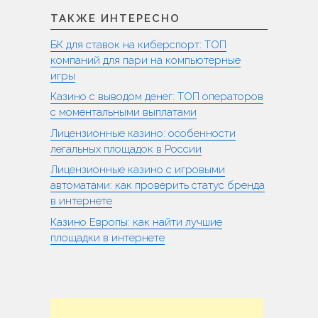
ТАКЖЕ ИНТЕРЕСНО
БК для ставок на киберспорт: ТОП
компаний для пари на компьютерные
игры
Казино с выводом денег: ТОП операторов
с моментальными выплатами
Лицензионные казино: особенности
легальных площадок в России
Лицензионные казино с игровыми
автоматами: как проверить статус бренда
в интернете
Казино Европы: как найти лучшие
площадки в интернете