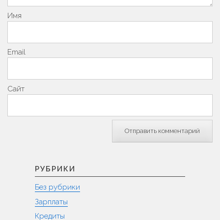
Имя
Email
Сайт
РУБРИКИ
Без рубрики
Зарплаты
Кредиты