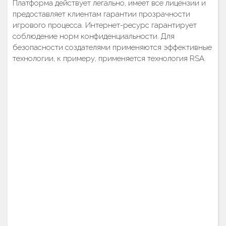
Платформа действует легально, имеет все лицензии и
предоставляет клиентам гарантии прозрачности
игрового процесса. Интернет-ресурс гарантирует
соблюдение норм конфиденциальности. Для
безопасности создателями применяются эффективные
технологии, к примеру, применяется технология RSA.